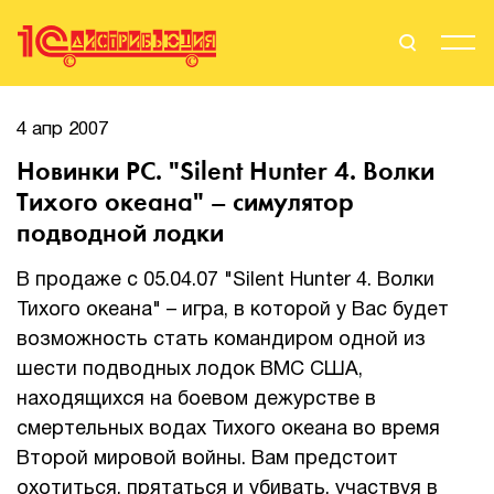
Поиск
Вход
4 апр 2007
Новинки PC. "Silent Hunter 4. Волки
Стать Партнером
Тихого океана" – симулятор
подводной лодки
В продаже с 05.04.07 "Silent Hunter 4. Волки
О нас
Тихого океана" – игра, в которой у Вас будет
Вендоры
возможность стать командиром одной из
шести подводных лодок ВМС США,
Партнерам
находящихся на боевом дежурстве в
смертельных водах Тихого океана во время
События
Второй мировой войны. Вам предстоит
Сервисы для партнеров
охотиться, прятаться и убивать, участвуя в