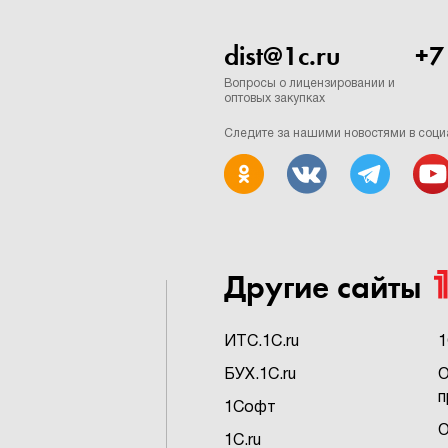
dist@1c.ru
+7
Вопросы о лицензировании и
оптовых закупках
Следите за нашими новостями в соци
Другие сайты
ИTC.1C.ru
1
БУХ.1C.ru
О
п
1Софт
О
1C.ru