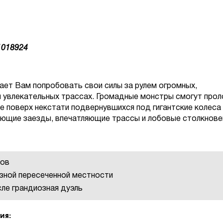
1018924
ает Вам попробовать свои силы за рулем огромных,
 увлекательных трассах. Громадные монстры смогут про
же поверх некстати подвернувшихся под гигантские колеса
ющие заезды, впечатляющие трассы и лобовые столкнове
ков
зной пересеченной местности
сле грандиозная дуэль
ия: