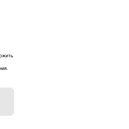
ложить
ния.