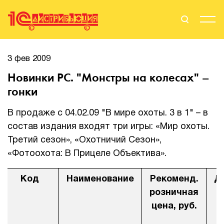
Поиск
Вход
3 фев 2009
Новинки PC. "Монстры на колесах" –
Стать Партнером
гонки
В продаже с 04.02.09 "В мире охоты. 3 в 1" – в
состав издания входят три игры: «Мир охоты.
О нас
Третий сезон», «Охотничий Сезон»,
Вендоры
«Фотоохота: В Прицеле Объектива».
Партнерам
Код
Наименование
Рекоменд.
Д
розничная
События
цена, руб.
Сервисы для партнеров