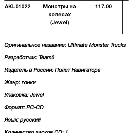
AKL01022
Монстры на
117.00
8
1Cофт
колесах
(Jewel)
Оригинальное название: Ultimate Monster Trucks
Разработчик: Team6
Издатель в России: Полет Навигатора
Жанр: гонки
Упаковка: Jewel
Формат: PC-CD
Язык: русский
Количество дисков CD: 1