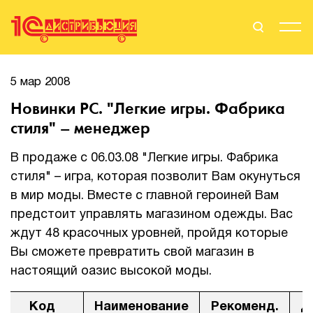
Поиск
Вход
5 мар 2008
Новинки PC. "Легкие игры. Фабрика
Стать Партнером
стиля" – менеджер
В продаже с 06.03.08 "Легкие игры. Фабрика
стиля" – игра, которая позволит Вам окунуться
О нас
в мир моды. Вместе с главной героиней Вам
Вендоры
предстоит управлять магазином одежды. Вас
ждут 48 красочных уровней, пройдя которые
Партнерам
Вы сможете превратить свой магазин в
настоящий оазис высокой моды.
События
Сервисы для партнеров
Код
Наименование
Рекоменд.
Д