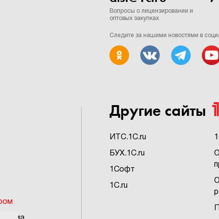
Вопросы о лицензировании и
оптовых закупках
Следите за нашими новостями в соци
Другие сайты
ИTC.1C.ru
1
БУХ.1C.ru
О
п
1Софт
О
1C.ru
р
ром
П
грамма