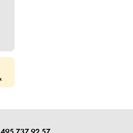
х
 495 737 92 57