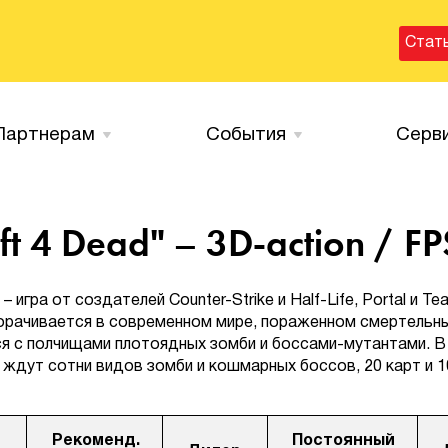
Стат
Партнерам
События
Серв
ft 4 Dead" – 3D-action / FP
– игра от создателей Counter-Strike и Half-Life, Portal и Te
зворачивается в современном мире, пораженном смертельн
я с полчищами плотоядных зомби и боссами-мутантами. В
ждут сотни видов зомби и кошмарных боссов, 20 карт и 1
Рекоменд.
Постоянный