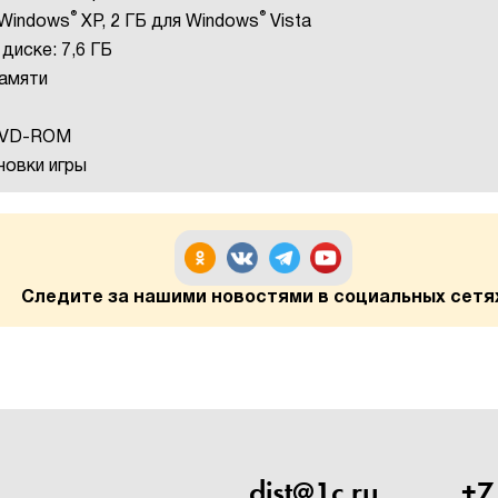
®
®
 Windows
XP, 2 ГБ для Windows
Vista
диске: 7,6 ГБ
памяти
DVD-ROM
новки игры
Следите за нашими новостями в социальных сетя
dist@1c.ru
+7