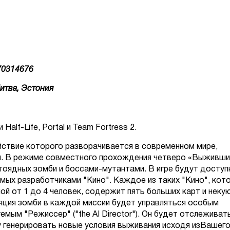
170314676
Литва, Эстония
Half-Life, Portal и Team Fortress 2.
 действие которого разворачивается в современном мире,
. В режиме совместного прохождения четверо «Выживши
тоядных зомби и боссами-мутантами. В игре будут доступ
мых разработчиками "Кино". Каждое из таких "Кино", кот
й от 1 до 4 человек, содержит пять больших карт и неку
яция зомби в каждой миссии будет управляться особым
мым "Режиссер" ("the AI Director"). Он будет отслеживат
у генерировать новые условия выживания исходя изВашег