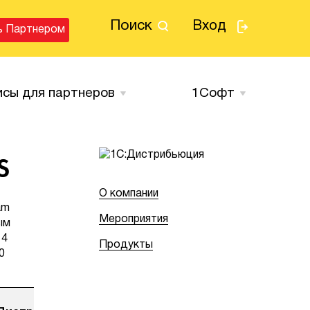
Поиск
Вход
ь Партнером
исы для партнеров
1Cофт
S
О компании
am
Мероприятия
ым
 4
Продукты
0