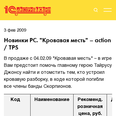
Поиск
Вход
3 фев 2009
Новинки PC. "Кровавая месть" – action
Стать Партнером
/ TPS
В продаже с 04.02.09 "Кровавая месть" – в игре
Вам предстоит помочь главному герою Тайрусу
О нас
Джонсу найти и отомстить тем, кто устроил
Вендоры
кровавую разборку, в ходе которой погибли
все члены банды Скорпионов.
Партнерам
Код
Наименование
Рекоменд.
Д
События
розничная
Сервисы для партнеров
цена, руб.