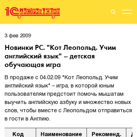
Поиск
Вход
3 фев 2009
Новинки PC. "Кот Леопольд. Учим
Стать Партнером
английский язык" – детская
обучающая игра
В продаже с 04.02.09 "Кот Леопольд. Учим
О нас
английский язык" – игра, в которой юным
Вендоры
пользователям предстоит помочь мышатам
выучить английскую азбуку и множество новых
Партнерам
слов, чтобы вместе с Леопольдом отправиться
в гости в Англию.
События
Сервисы для партнеров
Код
Наименование
Рекоменд.
Д