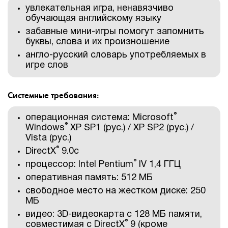
увлекательная игра, ненавязчиво
обучающая английскому языку
забавные мини-игры помогут запомнить
буквы, слова и их произношение
англо-русский словарь употребляемых в
игре слов
Системные требования:
®
операционная система: Microsoft
®
Windows
XP SP1 (рус.) / XP SP2 (рус.) /
Vista (рус.)
®
DirectX
9.0с
®
процессор: Intel Pentium
IV 1,4 ГГЦ
оперативная память: 512 МБ
свободное место на жестком диске: 250
МБ
видео: 3D-видеокарта с 128 МБ памяти,
®
совместимая с DirectX
9 (кроме