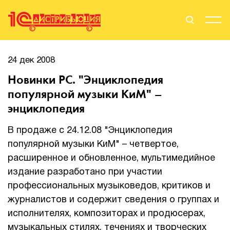
Поиск
Вход
24 дек 2008
Новинки PC. "Энциклопедия
Стать Партнером
популярной музыки КиМ" –
энциклопедия
В продаже с 24.12.08 "Энциклопедия
О нас
популярной музыки КиМ" – четвертое,
Вендоры
расширенное и обновленное, мультимедийное
издание разработано при участии
Партнерам
профессиональных музыковедов, критиков и
журналистов и содержит сведения о группах и
События
исполнителях, композиторах и продюсерах,
Сервисы для партнеров
музыкальных стилях, течениях и творческих