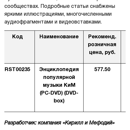
сообществах. Подробные статьи снабжены
1Cофт
яркими иллюстрациями, многочисленными
аудиофрагментами и видеовставками.
Код
Наименование
Рекоменд.
Д
розничная
цена, руб.
RST00235
Энциклопедия
577.50
3
популярной
музыки КиМ
(PC-DVD) (DVD-
box)
Разработчик: компания «Кирилл и Мефодий»