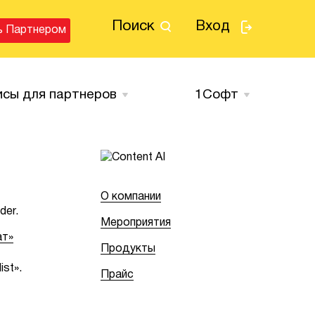
Поиск
Вход
ь Партнером
исы для партнеров
1Cофт
О компании
der.
Мероприятия
ат»
Продукты
st».
Прайс