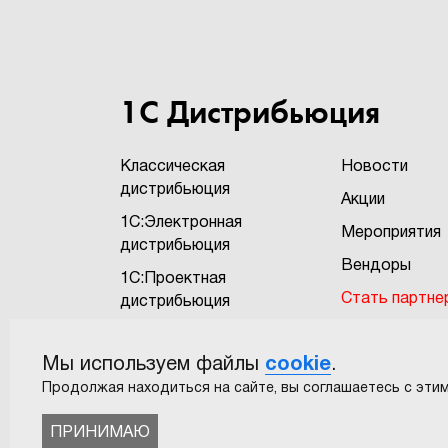
1С Дистрибьюция
Классическая
Новости
дистрибьюция
Акции
1С:Электронная
Мероприятия
дистрибьюция
Вендоры
1С:Проектная
Стать партне
дистрибьюция
Бонусная про
1С:Экзотика
"1Софт+"
Мы используем файлы
cookie
.
САПР
Пользовател
Продолжая находиться на сайте, вы соглашаетесь с этим
соглашение
ПРИНИМАЮ