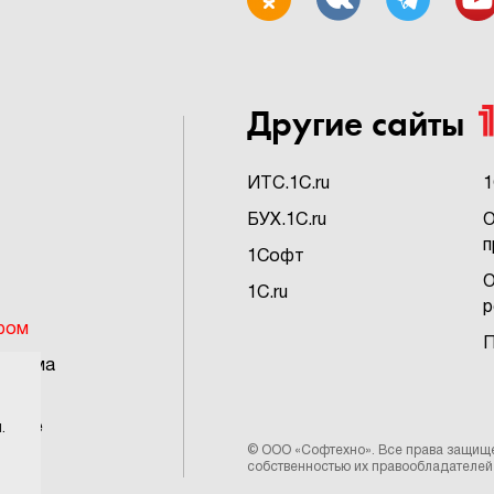
Другие сайты
ИTC.1C.ru
1
БУХ.1C.ru
О
п
1Софт
О
1C.ru
р
ром
П
грамма
ьское
.
©
ООО «Софтехно»
. Все права защищ
собственностью их правообладателей