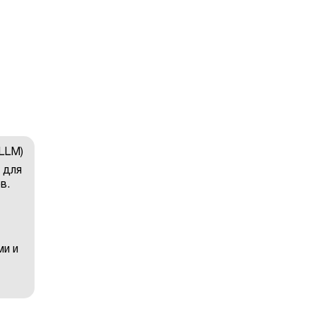
LLM)
 для
в.
ми и