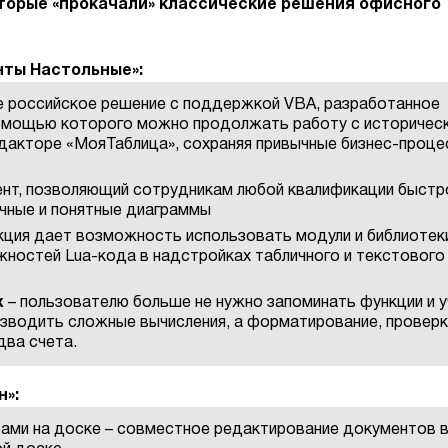
оторые «прокачали» классические решения офисного
ты Настольные»:
е российское решение с поддержкой VBA, разработанное
помощью которого можно продолжать работу с историчес
дакторе «МояТаблица», сохраняя привычные бизнес-проц
ент, позволяющий сотрудникам любой квалификации быстр
чные и понятные диаграммы
кция дает возможность использовать модули и библиотек
жностей Lua-кода в надстройках табличного и текстового
х
– пользователю больше не нужно запоминать функции и у
изводить сложные вычисления, а форматирование, проверк
два счета.
»:
ами на доске – совместное редактирование документов 