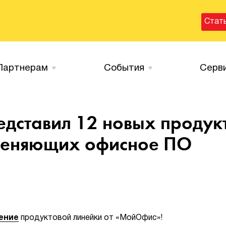
Стат
Партнерам
События
Серв
дставил 12 новых продук
 меняющих офисное ПО
ение
продуктовой линейки от «МойОфис»!