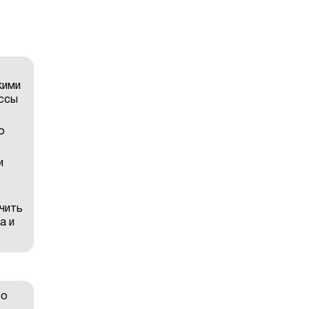
кими
ессы
о
и
чить
а и
во