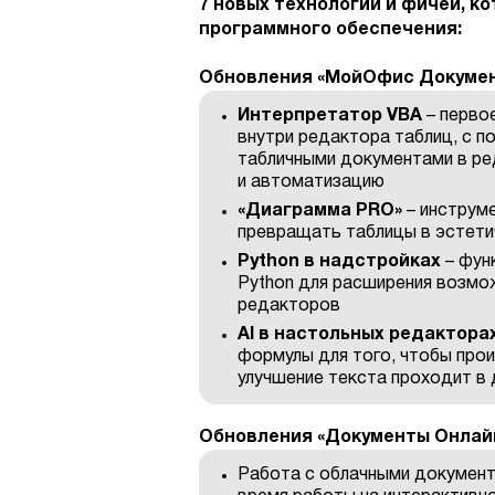
7 новых технологий и фичей, к
программного обеспечения:
Обновления «МойОфис Докумен
Интерпретатор VBA
– перво
внутри редактора таблиц, с 
табличными документами в ре
и автоматизацию
«
Диаграмма PRO»
– инструм
превращать таблицы в эстети
Python в надстройках
– фун
Python для расширения возмо
редакторов
AI в настольных редактора
формулы для того, чтобы про
улучшение текста проходит в 
Обновления «Документы Онлайн
Работа с облачными документ