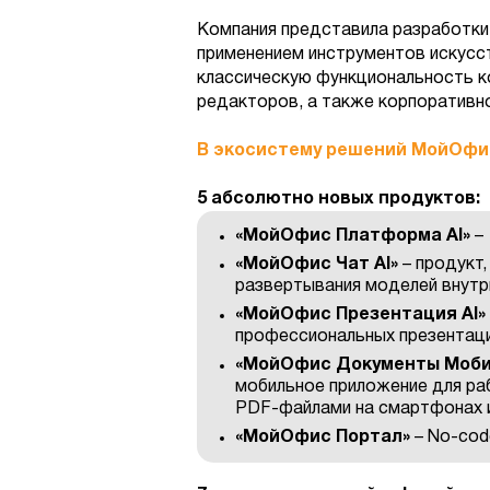
Компания представила разработки 
применением инструментов искусс
классическую функциональность 
редакторов, а также корпоративн
В экосистему решений МойОфи
5 абсолютно новых продуктов:
«МойОфис Платформа AI»
– 
«МойОфис Чат AI»
– продукт
развертывания моделей внутр
«МойОфис Презентация AI»
профессиональных презентаци
«МойОфис Документы Моби
мобильное приложение для ра
PDF-файлами на смартфонах 
«МойОфис Портал»
– No-cod