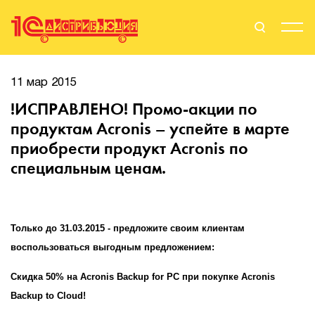
Поиск
Вход
11 мар 2015
!ИСПРАВЛЕНО! Промо-акции по
Стать Партнером
продуктам Acronis – успейте в марте
приобрести продукт Acronis по
специальным ценам.
О нас
Вендоры
Только до 31.03.2015 - предложите своим клиентам
Партнерам
воспользоваться выгодным предложением:
События
Скидка
50%
на
Acronis Backup for PC при покупке Acronis
Backup to Cloud!
Сервисы для партнеров