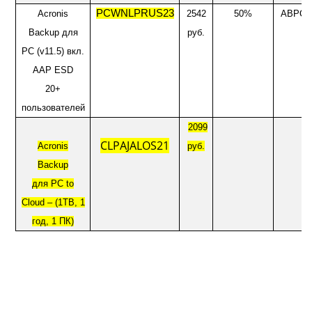
PCWNLPRUS23
Acronis
2542
50%
ABPC_
Backup
для
руб.
PC (v11.5) вкл.
AAP ESD
20+
пользователей
2099
CLPAJALOS21
Acronis
руб.
Backup
для PC
to
Cloud
– (1
TB
, 1
год
, 1
ПК
)