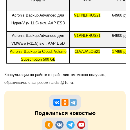
Acronis Backup Advanced
для
V1HNLPRUS21
64900
руб
Hyper-V (v 11.5)
вкл
. AAP ESD
Acronis Backup Advanced
для
V1PNLPRUS21
64900 руб
VMWare (v11.5)
вкл
. AAP ESD
Acronis Backup to Cloud, Volume
CLVAJALOS21
17499 руб
Subscription 500 Gb
Консультации по работе с прайс-листом можно получить,
обратившись с запросом на
dist
@1
c
.
ru
.
Поделиться новостью