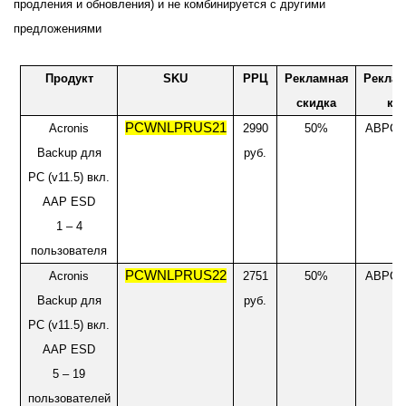
продления и обновления) и не комбинируется с другими
предложениями
Продукт
SKU
РРЦ
Рекламная
Рекла
скидка
ко
PCWNLPRUS21
Acronis
2990
50%
ABPC_
Backup
для
руб.
PC (v11.5) вкл.
AAP ESD
1 – 4
пользователя
PCWNLPRUS22
Acronis
2751
50%
ABPC_
Backup
для
руб.
PC (v11.5) вкл.
AAP ESD
5
– 19
пользователей