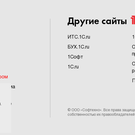
Другие сайты
ИTC.1C.ru
1
БУХ.1C.ru
О
п
1Софт
О
1C.ru
р
ром
П
грамма
ьское
.
©
ООО «Софтехно»
. Все права защищ
собственностью их правообладателей