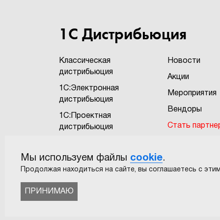
1С Дистрибьюция
Классическая
Новости
дистрибьюция
Акции
1С:Электронная
Мероприятия
дистрибьюция
Вендоры
1С:Проектная
Стать партне
дистрибьюция
Бонусная про
1С:Экзотика
"1Софт+"
Мы используем файлы
cookie
.
САПР
Пользовател
Продолжая находиться на сайте, вы соглашаетесь с этим
соглашение
ПРИНИМАЮ