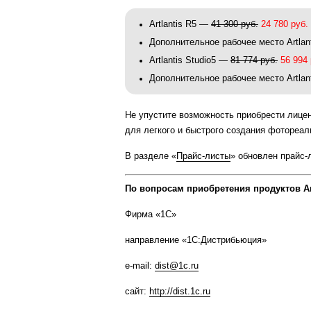
Artlantis R5 —
41 300 руб.
24 780
руб.
Дополнительное рабочее место Artla
Artlantis Studio5 —
81 774 руб.
56 994 
Дополнительное рабочее место Artlan
Не упустите возможность приобрести лице
для легкого и быстрого создания фотореал
В разделе «
Прайс-листы
» обновлен прайс-
По вопросам приобретения продуктов A
Фирма «1С»
направление «1С:Дистрибьюция»
e
-
mail
:
dist
@1
c
.
ru
сайт:
http
://
dist
.1
c
.
ru