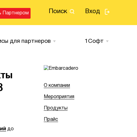
Поиск
Вход
ь Партнером
исы для партнеров
1Cофт
кты
8
О компании
Мероприятия
Продукты
Прайс
ий
до