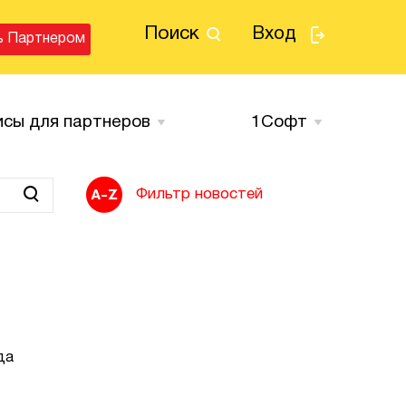
Поиск
Вход
ь Партнером
исы для партнеров
1Cофт
Фильтр новостей
да