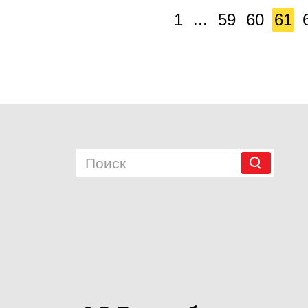
1
...
59
60
61