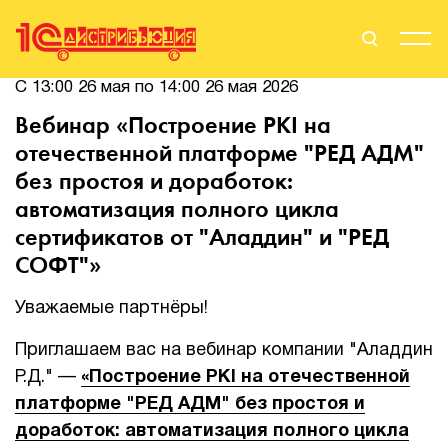
С 13:00 26 мая по 14:00 26 мая 2026
Поиск
Вход
Вебинар «Построение PKI на
отечественной платформе "РЕД АДМ"
Стать Партнером
без простоя и доработок:
автоматизация полного цикла
сертификатов от "Аладдин" и "РЕД
О нас
СОФТ"»
Вендоры
Уважаемые партнёры!
Партнерам
Приглашаем вас на вебинар компании "Аладдин
Р.Д." —
«Построение PKI на отечественной
События
платформе "РЕД АДМ" без простоя и
доработок: автоматизация полного цикла
Сервисы для партнеров