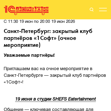
С 11:30 19 июн по 20:00 19 июн 2026
Поиск
Вход
Санкт-Петербург: закрытый клуб
партнёров «1Софт» (очное
Стать Партнером
мероприятие)
Уважаемые партнёры!
О нас
Приглашаем вас на очное мероприятие в
Вендоры
Санкт-Петербурге — закрытый клуб партнёров
«1Софт»!
Партнерам
События
19 июня в студии SHEFS Eatertainment
Сервисы для партнеров
Общение — ключевая составляющая для