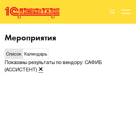
Поиск
Вход
Мероприятия
Стать Партнером
Список
Календарь
Показаны результаты по вендору: САФИБ
(АССИСТЕНТ)
О нас
Вендоры
Партнерам
События
Сервисы для партнеров