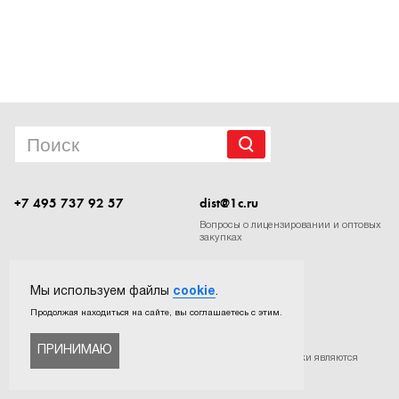
1Cофт
+7 495 737 92 57
dist@1c.ru
Вопросы о лицензировании и оптовых
закупках
Следите за нашими новостями в социальных сетях
Мы используем файлы
cookie
.
Продолжая находиться на сайте, вы соглашаетесь с этим.
ПРИНИМАЮ
©
ООО «Софтехно»
. Все права защищены. Все торговые марки являются
собственностью их правообладателей