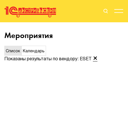
Поиск
Вход
Мероприятия
Стать Партнером
Список
Календарь
Показаны результаты по вендору: ESET
О нас
Вендоры
Партнерам
События
Сервисы для партнеров