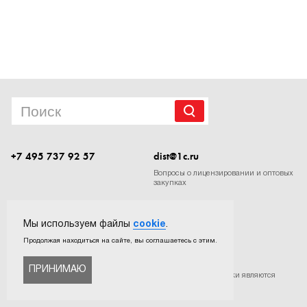
1Cофт
+7 495 737 92 57
dist@1c.ru
Вопросы о лицензировании и оптовых
закупках
Следите за нашими новостями в социальных сетях
Мы используем файлы
cookie
.
Продолжая находиться на сайте, вы соглашаетесь с этим.
ПРИНИМАЮ
©
ООО «Софтехно»
. Все права защищены. Все торговые марки являются
собственностью их правообладателей