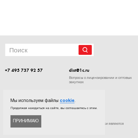
1Cофт
+7 495 737 92 57
dist@1c.ru
Вопросы о лицензировании и оптовых
закупках
Следите за нашими новостями в социальных сетях
Мы используем файлы
cookie
.
Продолжая находиться на сайте, вы соглашаетесь с этим.
ПРИНИМАЮ
©
ООО «Софтехно»
. Все права защищены. Все торговые марки являются
собственностью их правообладателей