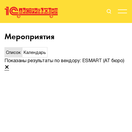
Поиск
Вход
Мероприятия
Стать Партнером
Список
Календарь
Показаны результаты по вендору: ESMART (АТ бюро)
О нас
Вендоры
Партнерам
События
Сервисы для партнеров