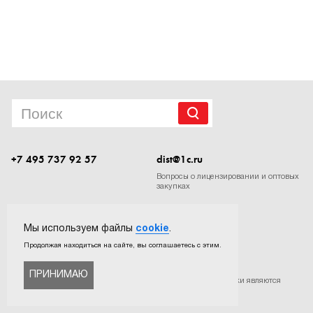
1Cофт
+7 495 737 92 57
dist@1c.ru
Вопросы о лицензировании и оптовых
закупках
Следите за нашими новостями в социальных сетях
Мы используем файлы
cookie
.
Продолжая находиться на сайте, вы соглашаетесь с этим.
ПРИНИМАЮ
©
ООО «Софтехно»
. Все права защищены. Все торговые марки являются
собственностью их правообладателей