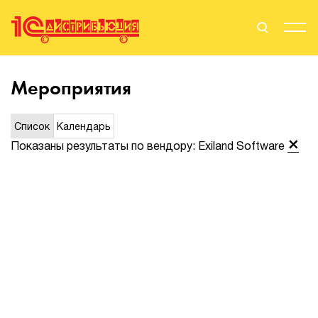
Поиск
Вход
Мероприятия
Стать Партнером
Список
Календарь
Показаны результаты по вендору: Exiland Software
О нас
Вендоры
Партнерам
События
Сервисы для партнеров