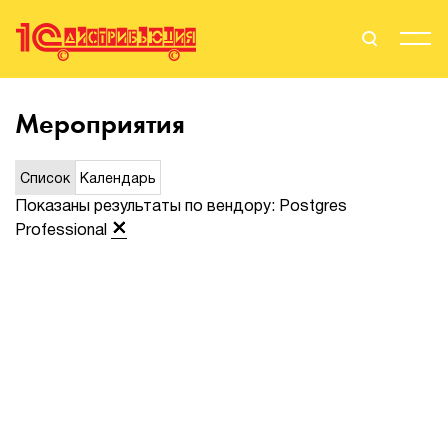
Поиск
Вход
Мероприятия
Стать Партнером
Список
Календарь
Показаны результаты по вендору: Postgres
Professional
О нас
Вендоры
Партнерам
События
Сервисы для партнеров