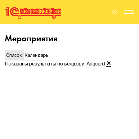
Поиск
Вход
Мероприятия
Стать Партнером
Список
Календарь
Показаны результаты по вендору: Adguard
О нас
Вендоры
Партнерам
События
Сервисы для партнеров