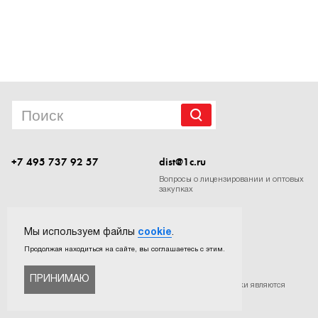
1Cофт
+7 495 737 92 57
dist@1c.ru
Вопросы о лицензировании и оптовых
закупках
Следите за нашими новостями в социальных сетях
Мы используем файлы
cookie
.
Продолжая находиться на сайте, вы соглашаетесь с этим.
ПРИНИМАЮ
©
ООО «Софтехно»
. Все права защищены. Все торговые марки являются
собственностью их правообладателей