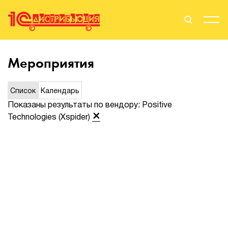
Поиск
Вход
Мероприятия
Стать Партнером
Список
Календарь
Показаны результаты по вендору: Positive
Technologies (Xspider)
О нас
Вендоры
Партнерам
События
Сервисы для партнеров