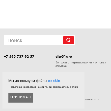
1Cофт
+7 495 737 92 57
dist@1c.ru
Вопросы о лицензировании и оптовых
закупках
Следите за нашими новостями в социальных сетях
Мы используем файлы
cookie
.
Продолжая находиться на сайте, вы соглашаетесь с этим.
ПРИНИМАЮ
©
ООО «Софтехно»
. Все права защищены. Все торговые марки являются
собственностью их правообладателей