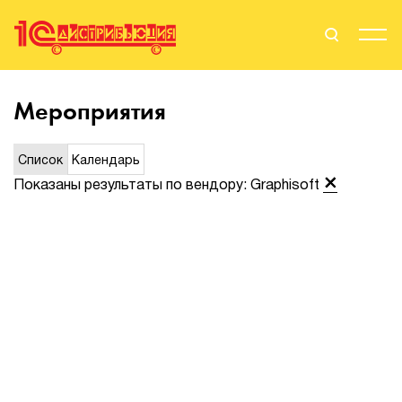
Поиск
Вход
Мероприятия
Стать Партнером
Список
Календарь
Показаны результаты по вендору: Graphisoft
О нас
Вендоры
Партнерам
События
Сервисы для партнеров