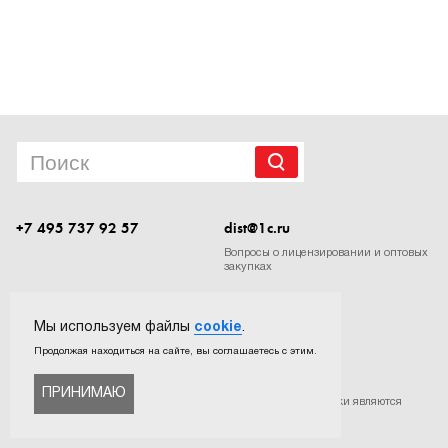
1Cофт
+7 495 737 92 57
dist@1c.ru
Вопросы о лицензировании и оптовых
закупках
Следите за нашими новостями в социальных сетях
Мы используем файлы
cookie
.
Продолжая находиться на сайте, вы соглашаетесь с этим.
ПРИНИМАЮ
©
ООО «Софтехно»
. Все права защищены. Все торговые марки являются
собственностью их правообладателей