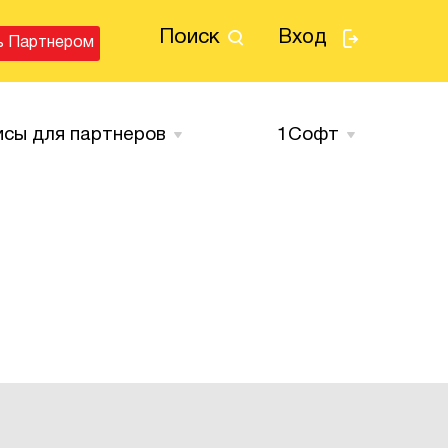
Поиск
Вход
ь Партнером
исы для партнеров
1Cофт