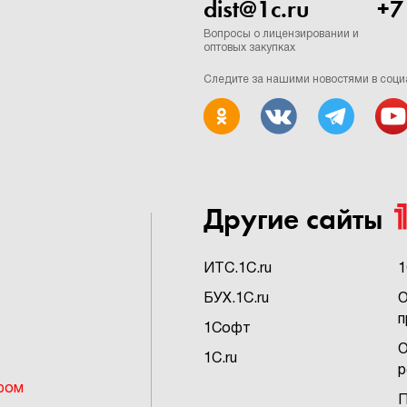
dist@1c.ru
+7
Вопросы о лицензировании и
оптовых закупках
Следите за нашими новостями в соци
Другие сайты
ИTC.1C.ru
1
БУХ.1C.ru
О
п
1Софт
О
1C.ru
р
ром
П