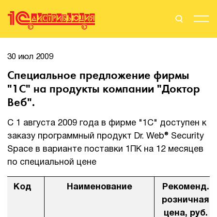
Поиск
Вход
30 июл 2009
Специальное предложение фирмы
Стать Партнером
"1С" на продукты компании "Доктор
Веб".
С 1 августа 2009 года в фирме "1С" доступен к
О нас
заказу программный продукт Dr. Web® Security
Вендоры
Space в варианте поставки 1ПК на 12 месяцев
по специальной цене
Партнерам
Код
Наименование
Рекоменд.
События
розничная
Сервисы для партнеров
цена, руб.