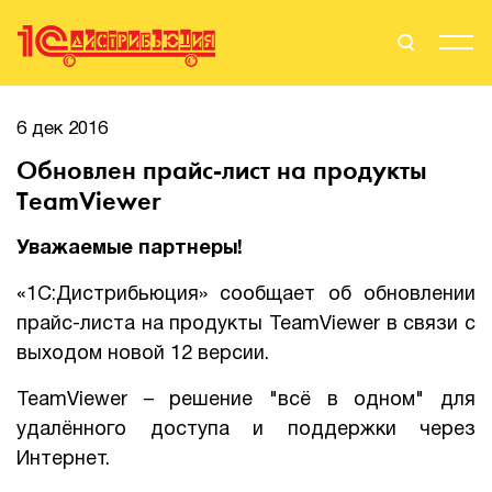
Поиск
Вход
6 дек 2016
Обновлен прайс-лист на продукты
Стать Партнером
TeamViewer
Уважаемые партнеры!
О нас
«1С:Дистрибьюция» сообщает об обновлении
прайс-листа на продукты TeamViewer в связи с
Вендоры
выходом новой 12 версии.
Партнерам
TeamViewer – решение "всё в одном" для
удалённого доступа и поддержки через
События
Интернет.
Сервисы для партнеров