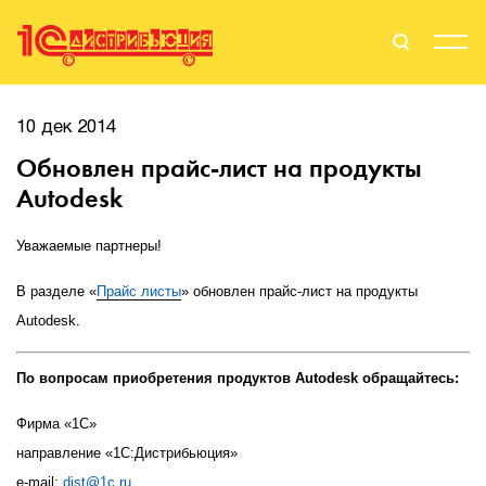
Поиск
Вход
10 дек 2014
Обновлен прайс-лист на продукты
Стать Партнером
Autodesk
Уважаемые партнеры!
О нас
В разделе «
Прайс листы
» обновлен прайс-лист на продукты
Autodesk.
Вендоры
Партнерам
По вопросам приобретения продуктов Autodesk обращайтесь:
Фирма «1С»
События
направление «1С:Дистрибьюция»
Сервисы для партнеров
e
-
mail
:
dist
@1
c
.
ru