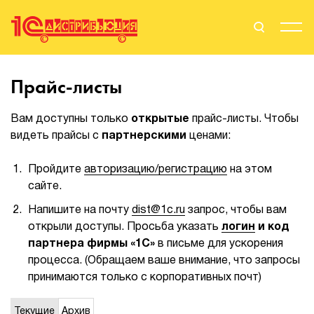
Поиск
Вход
Прайс-листы
Стать Партнером
Вам доступны только
открытые
прайс-листы. Чтобы
видеть прайсы с
партнерскими
ценами:
Пройдите
авторизацию/регистрацию
на этом
О нас
сайте.
Вендоры
Напишите на почту
dist@1c.ru
запрос, чтобы вам
открыли доступы. Просьба указать
логин
и код
Партнерам
партнера фирмы «1С»
в письме для ускорения
процесса. (Обращаем ваше внимание, что запросы
События
принимаются только с корпоративных почт)
Сервисы для партнеров
Текущие
Архив