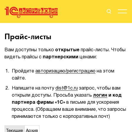
Поиск
Вход
Прайс-листы
Стать Партнером
Вам доступны только
открытые
прайс-листы. Чтобы
видеть прайсы с
партнерскими
ценами:
Пройдите
авторизацию/регистрацию
на этом
О нас
сайте.
Вендоры
Напишите на почту
dist@1c.ru
запрос, чтобы вам
открыли доступы. Просьба указать
логин
и код
Партнерам
партнера фирмы «1С»
в письме для ускорения
процесса. (Обращаем ваше внимание, что запросы
События
принимаются только с корпоративных почт)
Сервисы для партнеров
Текущие
Архив