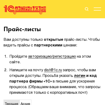
Поиск
Вход
Прайс-листы
Стать Партнером
Вам доступны только
открытые
прайс-листы. Чтобы
видеть прайсы с
партнерскими
ценами:
Пройдите
авторизацию/регистрацию
на этом
О нас
сайте.
Вендоры
Напишите на почту
dist@1c.ru
запрос, чтобы вам
открыли доступы. Просьба указать
логин
и код
Партнерам
партнера фирмы «1С»
в письме для ускорения
процесса. (Обращаем ваше внимание, что запросы
События
принимаются только с корпоративных почт)
Сервисы для партнеров
Текущие
Архив