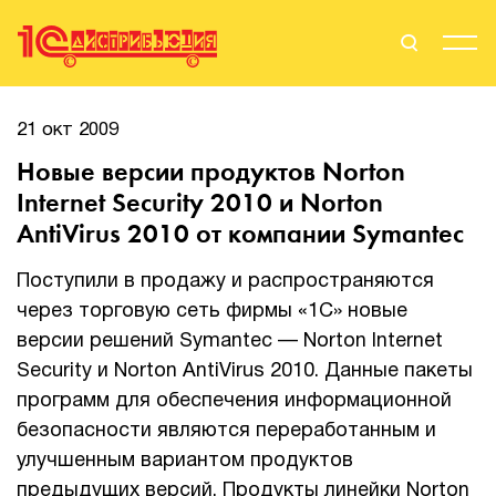
Поиск
Вход
21 окт 2009
Новые версии продуктов Norton
Стать Партнером
Internet Security 2010 и Norton
AntiVirus 2010 от компании Symantec
Поступили в продажу и распространяются
О нас
через торговую сеть фирмы «1С» новые
Вендоры
версии решений Symantec — Norton Internet
Security и Norton AntiVirus 2010. Данные пакеты
Партнерам
программ для обеспечения информационной
безопасности являются переработанным и
События
улучшенным вариантом продуктов
Сервисы для партнеров
предыдущих версий. Продукты линейки Norton