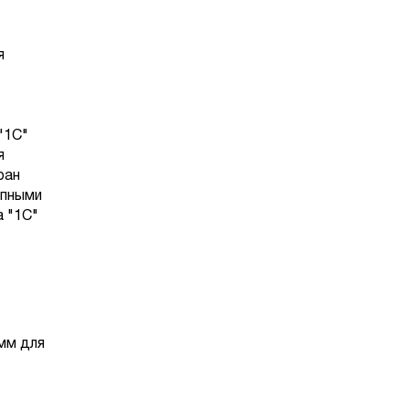
я
"1С"
я
ран
упными
а "1С"
амм для