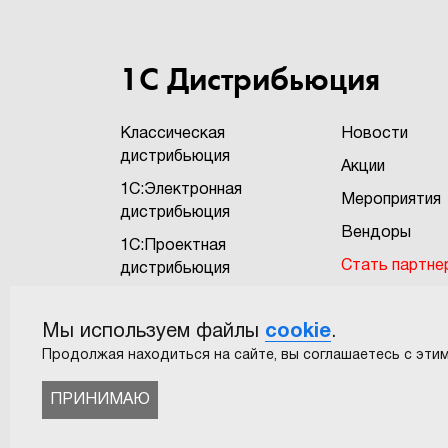
1С Дистрибьюция
Классическая
Новости
дистрибьюция
Акции
1С:Электронная
Мероприятия
дистрибьюция
Вендоры
1С:Проектная
Стать партне
дистрибьюция
Бонусная про
1С:Экзотика
"1Софт+"
Мы используем файлы
cookie
.
САПР
Пользовател
Продолжая находиться на сайте, вы соглашаетесь с этим
соглашение
ПРИНИМАЮ