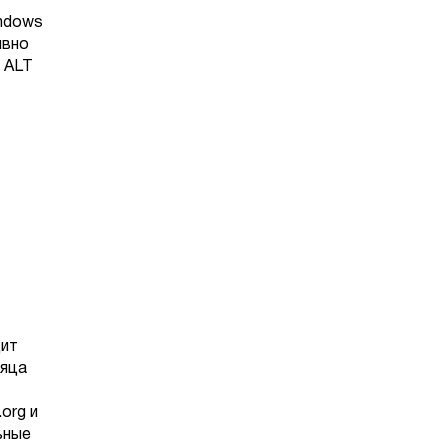
indows
ивно
 ALT
дит
сяца
org и
ьные