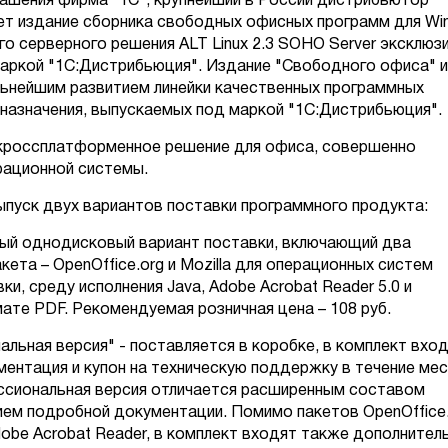
лашения фирма "1С", крупнейший в России дистрибьютор
ает издание сборника свободных офисных программ для W
го серверного решения ALT Linux 2.3 SOHO Server эксклюз
аркой "1С:Дистрибьюция". Издание "Свободного офиса" и
альнейшим развитием линейки качественных программных
назначения, выпускаемых под маркой "1С:Дистрибьюция".
 кроссплатформенное решение для офиса, совершенно
рационной системы.
ыпуск двух вариантов поставки программного продукта:
ный однодисковый вариант поставки, включающий два
ета – OpenOffice.org и Mozilla для операционных систем
ки, среду исполнения Java, Adobe Acrobat Reader 5.0 и
те PDF. Рекомендуемая розничная цена – 108 руб.
льная версия" - поставляется в коробке, в комплект вхо
ментация и купон на техническую поддержку в течение ме
ссиональная версия отличается расширенным составом
ием подробной документации. Помимо пакетов OpenOffice.
Adobe Acrobat Reader, в комплект входят также дополнител