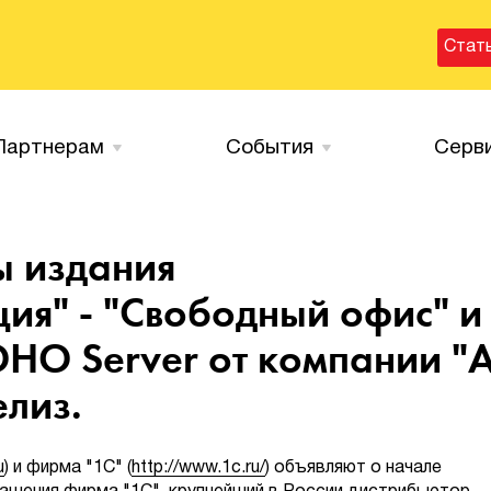
Стат
Партнерам
События
Серв
ы издания
ия" - "Свободный офис" и
SOHO Server от компании "
елиз.
u
) и фирма "1С" (
http://www.1c.ru/
) объявляют о начале