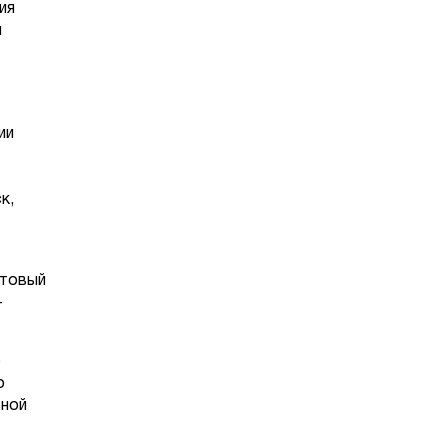
ия
й
ии
к,
чтовый
-
о
о
ьной