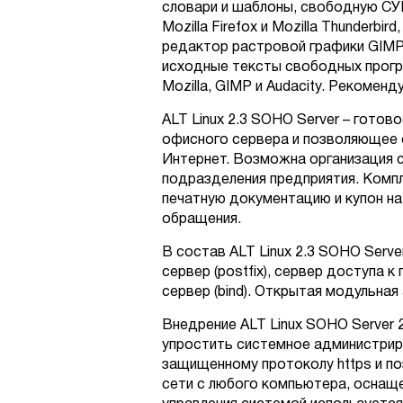
словари и шаблоны, свободную СУ
Mozilla Firefox и Mozilla Thunderb
редактор растровой графики GIMP, 
исходные тексты свободных програ
Mozilla, GIMP и Audacity. Рекоменд
ALT Linux 2.3 SOHO Server – готов
офисного сервера и позволяющее 
Интернет. Возможна организация 
подразделения предприятия. Компл
печатную документацию и купон на
обращения.
В состав ALT Linux 2.3 SOHO Server
сервер (postfix), сервер доступа 
сервер (bind). Открытая модульна
Внедрение ALT Linux SOHO Server 
упростить системное администрир
защищенному протоколу https и п
сети с любого компьютера, оснащ