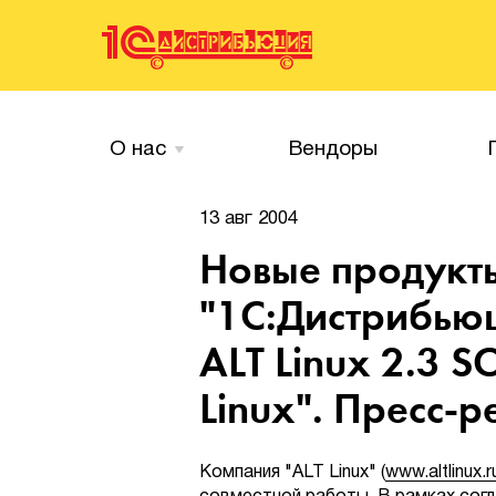
О нас
Вендоры
13 авг 2004
Новые продукт
"1С:Дистрибьюц
ALT Linux 2.3 
Linux". Пресс-р
Компания "ALT Linux" (
www.altlinux.r