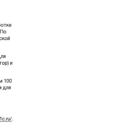
ботке
 По
ской
для
ор) и
м 100
м для
1c.ru/
.