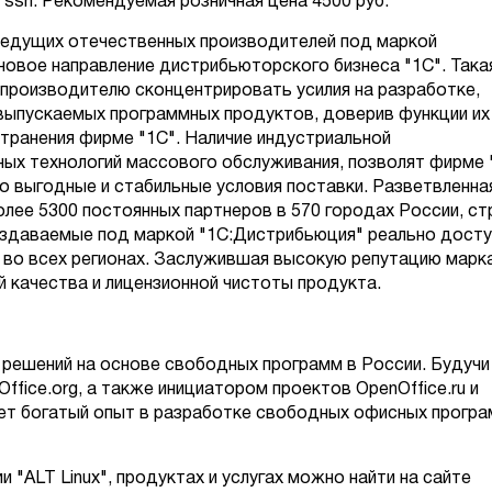
 ssh. Рекомендуемая розничная цена 4500 руб.
ведущих отечественных производителей под маркой
новое направление дистрибьюторского бизнеса "1С". Така
производителю сконцентрировать усилия на разработке,
ыпускаемых программных продуктов, доверив функции их
странения фирме "1С". Наличие индустриальной
ных технологий массового обслуживания, позволят фирме 
о выгодные и стабильные условия поставки. Разветвленна
лее 5300 постоянных партнеров в 570 городах России, ст
 издаваемые под маркой "1С:Дистрибьюция" реально дост
 во всех регионах. Заслужившая высокую репутацию марк
й качества и лицензионной чистоты продукта.
к решений на основе свободных программ в России. Будучи
ffice.org, а также инициатором проектов OpenOffice.ru и
имеет богатый опыт в разработке свободных офисных прогр
"ALT Linux", продуктах и услугах можно найти на сайте