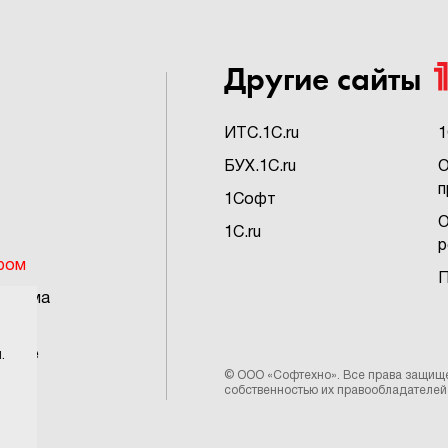
Другие сайты
ИTC.1C.ru
1
БУХ.1C.ru
О
п
1Софт
О
1C.ru
р
ром
П
грамма
ьское
.
©
ООО «Софтехно»
. Все права защищ
собственностью их правообладателей