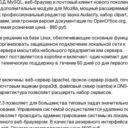
БД MySQL, веб-браузер и почтовый клиент нового поколен
ird, дополнительные модули для Mozilla, мощный расширяемы
профессиональный редактор звука Audacity, набор clipart,
мм, электронная версия документации по OpenOffice.org,
уемая розничная цена - 880 руб.
ое решение на базе Linux, обеспечивающее основные функц
организовать защищенное подключение локальной сети к
сервера масштаба небольшого предприятия или сервера
ект поставляется в коробке и включает: один компакт дис
 техническую поддержку в течении 60 дней со дня первого
 включены: веб-сервер (apache), прокси-сервер (squid), по
к почтовым ящикам (popa3d), файловый север (samba) и DNS
я архитектура позволяет расширять набор сервисов.
2.3 позволяет для большинства типовых задач значительн
ование. Управление системой осуществляется удаленно п
озволяет проводить администрирование системы из локал
енного веб-браузером. В качестве резервного интерфейса