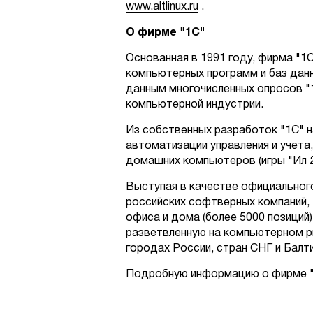
www.altlinux.ru
.
О
фирме
"1
С
"
Основанная в 1991 году, фирма "1
компьютерных программ и баз данн
данным многочисленных опросов "
компьютерной индустрии.
Из собственных разработок "1С" 
автоматизации управления и учета
домашних компьютеров (игры "Ил 2.
Выступая в качестве официальног
российских софтверных компаний, 
офиса и дома (более 5000 позиций
разветвленную на компьютерном ры
городах России, стран СНГ и Балти
Подробную информацию о фирме "1