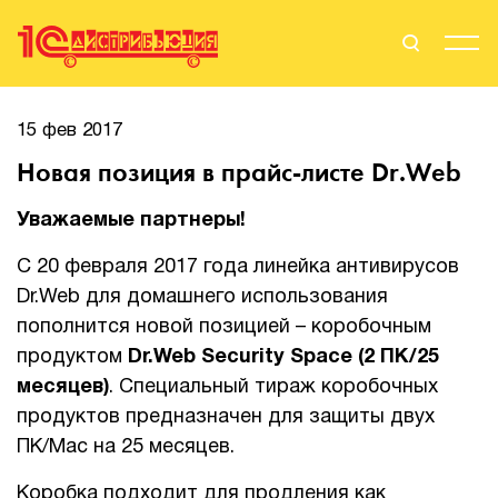
Поиск
Вход
15 фев 2017
Новая позиция в прайс-листе Dr.Web
Стать Партнером
Уважаемые партнеры!
С 20 февраля 2017 года линейка антивирусов
О нас
Dr.Web для домашнего использования
пополнится новой позицией – коробочным
Вендоры
продуктом
Dr.Web Security Space (2 ПК/25
Партнерам
месяцев)
. Специальный тираж коробочных
продуктов предназначен для защиты двух
События
ПК/Mac на 25 месяцев.
Сервисы для партнеров
Коробка подходит для продления как