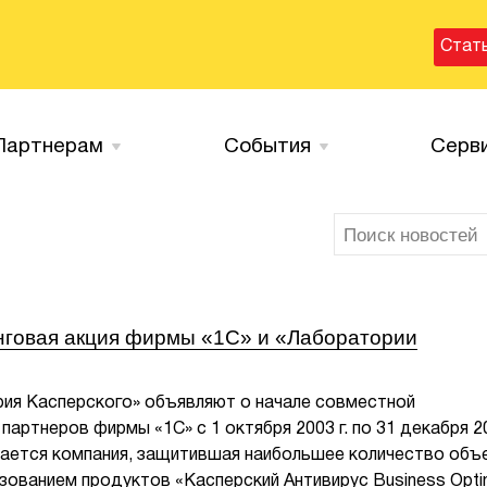
Стат
Партнерам
События
Серв
нговая акция фирмы «1С» и «Лаборатории
рия Касперского» объявляют о начале совместной
партнеров фирмы «1С» c 1 октября 2003 г. по 31 декабря 2
нается компания, защитившая наибольшее количество объ
ьзованием продуктов «Касперский Антивирус Business Optim