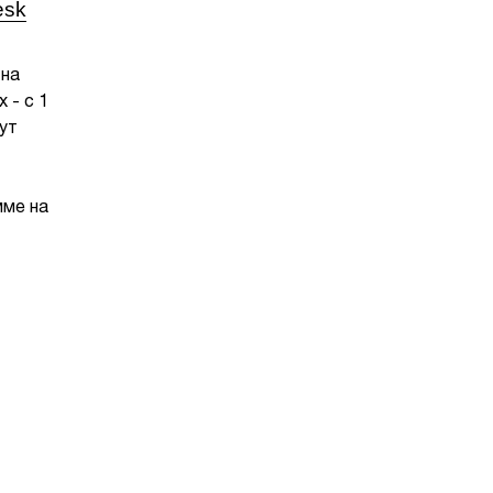
esk
 на
 - с 1
ут
мме на