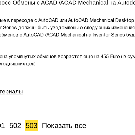
росс-Обмены c ACAD /ACAD Mechanical на Autod
ые в переходе с AutoCAD или AutoCAD Mechanical Desktop
or Series должны быть уведомлены о следующих изменениях
бменов с AutoCAD /ACAD Mechanical на Inventor Series буд
цена упомянутых обменов возрастет еще на 455 Euro ( в су
егодняшних цен)
атериалы
01
502
503
Показать все