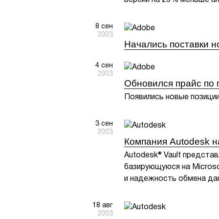
версии на 25% меньше ан
8 сен
2003
Начались поставки но
4 сен
2003
Обновился прайс по 
Появились новые позици
3 сен
2003
Компания Autodesk на
Autodesk® Vault представ
базирующуюся на Microso
и надежность обмена да
18 авг
2003