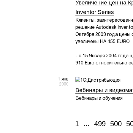
Увеличение цен на К
Inventor Series
Клиенты, заинтересованн
решение Autodesk Invent
Октября 2003 года цены о
увеличены НА 455 EURO
- с 15 Января 2004 года 
910 Euro относительно с
1 янв
2000
Вебинары и видеом
Вебинары и обучения
1
...
499
500
5