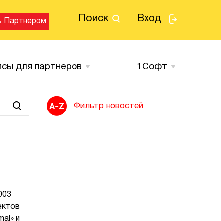
Поиск
Вход
ь Партнером
исы для партнеров
1Cофт
Фильтр новостей
003
ектов
al» и