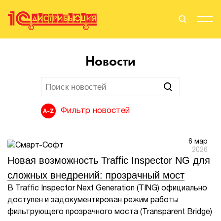
Поиск
Вход
Новости
Стать Партнером
Фильтр новостей
О нас
6 мар
Вендоры
2026
Новая возможность Traffic Inspector NG для
Партнерам
сложных внедрений: прозрачный мост
В Traffic Inspector Next Generation (TING) официально
События
доступен и задокументирован режим работы
фильтрующего прозрачного моста (Transparent Bridge)
Сервисы для партнеров