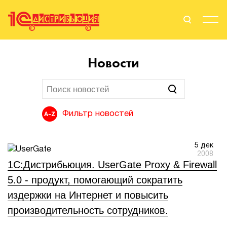
Поиск
Вход
Новости
Стать Партнером
Фильтр новостей
О нас
5 дек
Вендоры
2008
1С:Дистрибьюция. UserGate Proxy & Firewall
Партнерам
5.0 - продукт, помогающий сократить
издержки на Интернет и повысить
События
производительность сотрудников.
Сервисы для партнеров